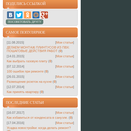
ПОДЕЛИСЬ ССЫЛКОЙ
САМОЕ ПОПУЛЯРНОЕ
[11.08.2015]
[
Мои статьи
]
ДЕЛАЕМ МОНТАЖ ПЛИНТУСОВ ИЗ ПВХ:
ПОШАГОВЫЕ ДЕЙСТВИЯ РАБОТ
(
0
)
[14.01.2015]
[
Мои статьи
]
Как выбрать газовую плиту
(
0
)
[07.12.2014]
[
Мои статьи
]
100 ошибок при ремонте
(
0
)
[26.01.2015]
[
Мои статьи
]
Размещение розеток на кухне
(
0
)
[12.07.2014]
[
Мои статьи
]
Как принять квартиру
(
0
)
ПОСЛЕДНИЕ СТАТЬИ
[16.07.2017]
[
Мои статьи
]
Как избавиться от конденсата в санузле.
(
0
)
[17.04.2016]
[
Мои статьи
]
Усадка новостройки: когда делать ремонт?