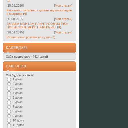
(
0
)
[15.02.2016]
[
Мои статьи
]
Как самостоятельно сделать звукоизоляцию
в квартире
(
0
)
[11.08.2015]
[
Мои статьи
]
ДЕЛАЕМ МОНТАЖ ПЛИНТУСОВ ИЗ ПВХ:
ПОШАГОВЫЕ ДЕЙСТВИЯ РАБОТ
(
0
)
[26.01.2015]
[
Мои статьи
]
Размещение розеток на кухне
(
0
)
КАЛЕНДАРЬ
Сайт существует 4414 дней
НАШ ОПРОС
Мы будем жить в:
1 доме
2 доме
3 доме
4 доме
5 доме
6 доме
7 доме
8 доме
9 доме
10 доме
11 доме