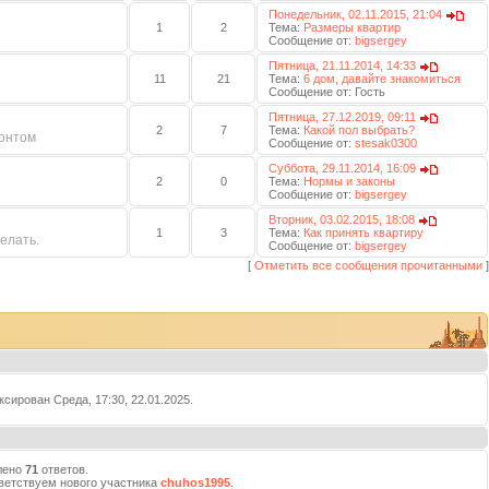
Понедельник, 02.11.2015, 21:04
1
2
Тема:
Размеры квартир
Сообщение от:
bigsergey
Пятница, 21.11.2014, 14:33
11
21
Тема:
6 дом, давайте знакомиться
Сообщение от:
Гость
Пятница, 27.12.2019, 09:11
2
7
Тема:
Какой пол выбрать?
онтом
Сообщение от:
stesak0300
Суббота, 29.11.2014, 16:09
2
0
Тема:
Нормы и законы
Сообщение от:
bigsergey
Вторник, 03.02.2015, 18:08
1
3
Тема:
Как принять квартиру
делать.
Сообщение от:
bigsergey
[
Отметить все сообщения прочитанными
]
сирован Среда, 17:30, 22.01.2025.
лено
71
ответов.
ветствуем нового участника
chuhos1995
.