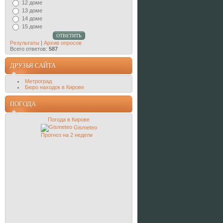
12 доме
13 доме
14 доме
15 доме
Результаты
|
Архив опросов
Всего ответов:
587
ДРУЗЬЯ САЙТА
Метроград
Бюро находок в Кирове
ПОГОДА
Погода в Кирове
Gismeteo
Прогноз на 2 недели