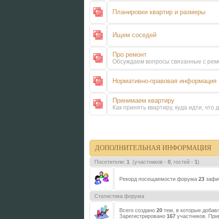
Планировки квартир и размеры
Ищем соседей
Про ремонт
Обсуждаем вопросы связанные с рем
Нормативно-правовая информация
Принимаем квартиру
Как принять квартиру, куда идти, что 
ДОПОЛНИТЕЛЬНАЯ ИНФОРМАЦИЯ
Посетители:
1
(участников -
0
, гостей -
1
)
Рекорд посещаемости форума
23
зафик
Статистика форума
Всего создано
20
тем, в которые добав
Зарегистрировано
167
участников. При